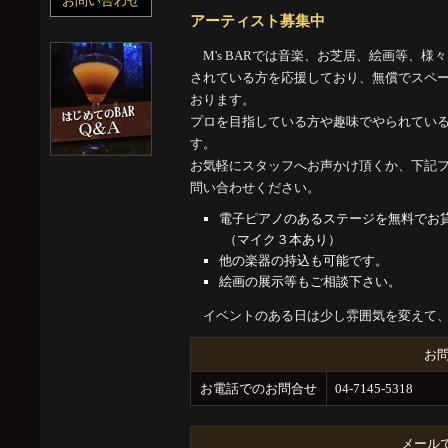
お問い合わせ
アーティスト募集中
M's BARでは音楽、お芝居、絵画等、様
されている方を応援しており、無償でスペ
おります。
プロを目指している方や趣味でやられてい
す。
お気軽にスタッフへお声かけ頂くか、下記
問い合わせください。
電子ピアノのあるステージを無料でお
（マイク３本あり）
他の楽器の持込も可能です。
絵画の展示等もご相談下さい。
イベントのある日は少し雰囲気を変えて、
お
お電話でのお問合せ
04-7145-5318
メール